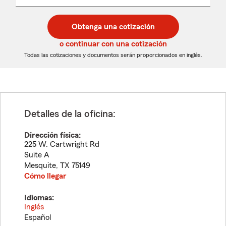
un
un
desplegable
código
código
postal
postal
Obtenga una cotización
de
de
5
5
o continuar con una cotización
dígitos
dígitos
Todas las cotizaciones y documentos serán proporcionados en inglés.
Detalles de la oficina:
Dirección física:
225 W. Cartwright Rd
Suite A
Mesquite
,
TX
75149
Cómo llegar
Idiomas:
Inglés
Español