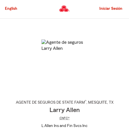
Pasar
al
English
Iniciar Sesión
contenido
principal
Comienzo
del
contenido
principal
®
AGENTE DE SEGUROS DE STATE FARM
,
MESQUITE
, TX
Larry Allen
ChFC®
L Allen Ins and Fin Svcs Inc