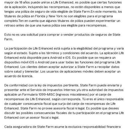
mayor de 18 años puede unirse a Life Enhanced, es posible que ciertas funciones
de la aplicación, incluyendo las recompensas, no estén disponibles a menos que
tengas una póliza de seguro de vida elegible de State Farm.En este momento, los
titulares de póliza en Florida y New York no son elegibles para el programa
completo.Ten en cuenta que algunos titulares de póliza pueden experimentar un
retraso antes de que una nueva póliza sea elegible para recompensas.
Esto no es una solicitud para comprar o vender productos de seguros de State
Farm.
La participación de Life Enhanced está sujeta a la elegibilidad del programa y varía
según el estado. Sujeto a los términos y condiciones del acuerdo. La aplicación Life
Enhanced está disponible para Android e iOS. Es posible que se requiera un
dispositivo móvil iOS o Android para usar todas las funciones del programa Life
Enhanced. Los clientes deben aceptar autorizar a State Farm a recopilar datos
sobre salud y bienestar. Los usuarios de aplicaciones móviles deben aceptar un
acuerdo de licencia.
De conformidad con la ley de impuestos pertinente, State Farm puede enviarte y
presentar ante el Servicio de Impuestos Internos y/u otra autoridad de impuestos
aplicable un Formulario 1099-MISC (ingresos misceláneos) por el canje de
recompensas de Life Enhanced, según corresponda. Tú eres el único responsable
de cualquier consecuencia fiscal que surja del canje de recompensas de Life
Enhanced. State Farm no provee asesoría fiscal ni legal. Es posible que desees
discutir las posibles consecuencias fiscales de tu participación en el programa Life
Enhanced con un asesor fiscal o legal.
Cada aseguradora de State Farm asume la exclusiva responsabilidad financiera