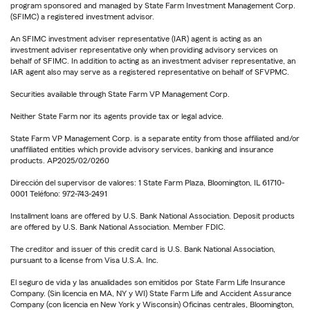
program sponsored and managed by State Farm Investment Management Corp.
(SFIMC) a registered investment advisor.
An SFIMC investment adviser representative (IAR) agent is acting as an
investment adviser representative only when providing advisory services on
behalf of SFIMC. In addition to acting as an investment adviser representative, an
IAR agent also may serve as a registered representative on behalf of SFVPMC.
Securities available through State Farm VP Management Corp.
Neither State Farm nor its agents provide tax or legal advice.
State Farm VP Management Corp. is a separate entity from those affiliated and/or
unaffiliated entities which provide advisory services, banking and insurance
products. AP2025/02/0260
Dirección del supervisor de valores: 1 State Farm Plaza, Bloomington, IL 61710-
0001 Teléfono: 972-743-2491
Installment loans are offered by U.S. Bank National Association. Deposit products
are offered by U.S. Bank National Association. Member FDIC.
The creditor and issuer of this credit card is U.S. Bank National Association,
pursuant to a license from Visa U.S.A. Inc.
El seguro de vida y las anualidades son emitidos por State Farm Life Insurance
Company. (Sin licencia en MA, NY y WI) State Farm Life and Accident Assurance
Company (con licencia en New York y Wisconsin) Oficinas centrales, Bloomington,