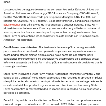
Illinois.
Los productos de seguro de mascotas son suscritos en los Estados Unidos por
American Pet Insurance Company y ZPIC Insurance Company, 6100-4th Ave S,
Seattle, WA 98108. Administrado por Trupanion Managers USA, Inc. (CA: con
licencia No. 0G22803, NPN 9588590). Se aplican términos y condiciones, revise la
póliza completa
en la página web de Trupanion para obtener detalles. State Farm
Mutual Automobile Insurance Company, sus subsidiarias y afiliadas no ofrecen ni
son responsables financieramente por los productos de seguro de mascotas.
State Farm es una entidad independiente y no está afiliada con Trupanion ni con
American Pet Insurance.
Condiciones preexistentes:
Si actualmente tiene una póliza de seguro médico
para mascotas, el cambio de compañía de seguros o la compra de una nueva
póliza podría afectar ciertas disposiciones, tales como las coberturas para
condiciones preexistentes o los deducibles ya establecidos bajo su póliza actual.
Informe a su agente de State Farm si su póliza actual contiene disposiciones que le
convenga mantener.
State Farm (incluyendo State Farm Mutual Automobile Insurance Company y sus
subsidiarias y afiliadas) no se hace responsable y no respalda ni aprueba, implícita
ni explícitamente, el contenido de ningún sitio de terceros al que se haga referencia
en este material. Los productos y servicios son ofrecidos por terceros y State
Farm no garantiza la mercantabilidad, la idoneidad ni la calidad de los productos y
servicios de terceros.
Beneficio disponible para los clientes de State Farm que han comprado una nueva
póliza de seguro de vida desde el 1 de enero de 2022. Si bien cualquier persona