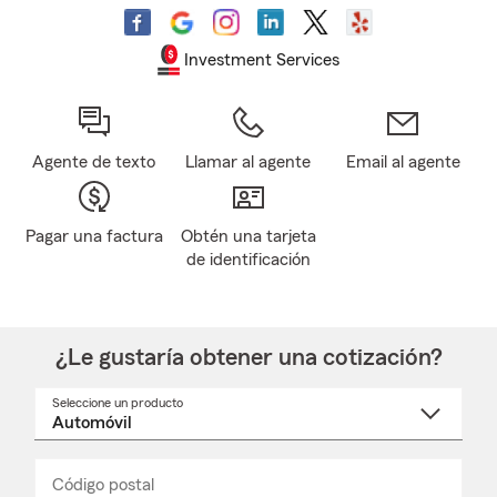
Investment Services
Agente de texto
Llamar al agente
Email al agente
Pagar una factura
Obtén una tarjeta
de identificación
¿Le gustaría obtener una cotización?
Seleccione un producto
Seleccione
un
nombre
de
producto
del
Código postal
Ingresa
Ingresa
_____
menú